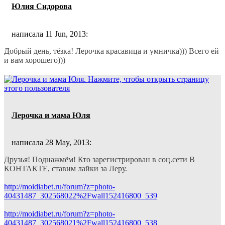
Юлия Сидорова
написала 11 Jun, 2013:
Добрый день, тёзка! Лерочка красавица и умничка))) Всего ей
и вам хорошего)))
Лерочка и мама Юля
написала 28 May, 2013:
Друзья! Поднажмём! Кто зарегистрирован в соц.сети В
КОНТАКТЕ, ставим лайки за Леру.
http://moidiabet.ru/forum?z=photo-
40431487_302568022%2Fwall152416800_539
http://moidiabet.ru/forum?z=photo-
40431487_302568021%2Fwall152416800_538