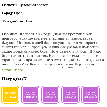
Область:
Орловская область
Город:
Орёл
Тип диабета:
Тип 1
Обо мне:
10 апреля 2012 года...Диагноз прозвучал, как
приговор. Рухнуло всё: мечты, планы, а главное, вера в
будущее. Несколько дней было ощущение, что мне просто
снится кошмар. Я проснусь, и никаких уколов и измерений
сахара дочке не нужно будет. Но чуда не случилось... И надо
было начинать жить заново. Новое - это всегда волнение и
страх. Но мы справились! Не опустили руки. Сейчас дочка на
помпе Акку-Чек Комбо. Ей нравится очень. Лера посещает
школу современных танцев. В сентябре 2014 года Лера пошла
в первый класс. Очень активная и бесстрашная девочка. Она -
мой герой!! 12.12.2012 Лера стала Первой Маленькой Вице-
Награды (5)
Мисс Орла. А по мнению читателей журнала Roxego Лера
"Самый очаровательный ребёнок города Орла". Мы живём
полной жизнью, посещаем школы диабета, участвовали в
Участник
Участник
Участник
Участник
На помпе
Слёте Диабетиков в 2012 и 2015 гг. Диабет - не приговор, это
конкурса,
конкурса,
конкурса,
конкурса,
Accu-Check
Январь 2013
Июль 2013
Июль 2014
Апрель 2014
небольшая трудность на жизненном пути. А трудности нас
никогда не пугали. Главный человек в Лерином диабете -