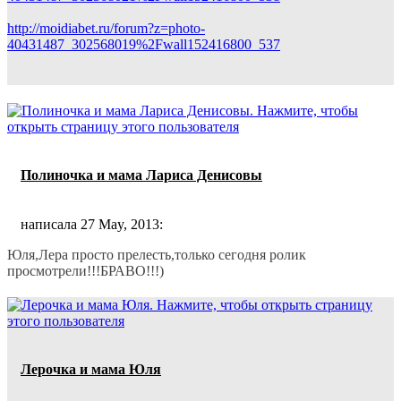
http://moidiabet.ru/forum?z=photo-
40431487_302568019%2Fwall152416800_537
Полиночка и мама Лариса Денисовы
написала 27 May, 2013:
Юля,Лера просто прелесть,только сегодня ролик
просмотрели!!!БРАВО!!!)
Лерочка и мама Юля