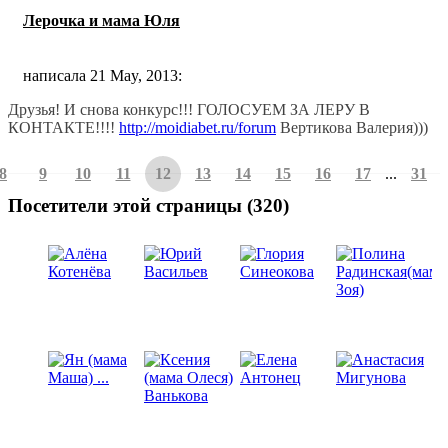
Лерочка и мама Юля
написала 21 May, 2013:
Друзья! И снова конкурс!!! ГОЛОСУЕМ ЗА ЛЕРУ В
КОНТАКТЕ!!!!
http://moidiabet.ru/forum
Вертикова Валерия)))
8
9
10
11
12
13
14
15
16
17
...
31
Посетители этой страницы (320)