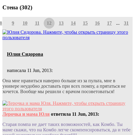
Стена (302)
8
9
10
11
12
13
14
15
16
17
...
31
Юлия Сидорова
написала 11 Jun, 2013:
Она мне нравиться наверно больше из за пульта, мне в
универе неудобно доставать при всех помпу, а прятаться не
хочется. Вообще мы решили с врачом посоветоваться!
Лерочка и мама Юля
ответила 11 Jun, 2013:
Старая помпа не дает таких возможностей, как Комбо. Ты
маме скажи, что на Комбо легче скомпенсироваться, да и тебе