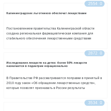
2554
0
Калининградских льготников обеспечат лекарствами
Постановлением правительства Калининграской области
создана региональная фармацевтическая компания для
стабильного обеспечения лекарственными средствами
калининградских льготников.
Как пояснил исполняющий обязанности министра
2872
0
здравоохранения области Владимир Вольф, это
государственное казенное учреждение будет находиться в
Исследования лекарств на детях: более 50% лекарств
подчинении минздрава. «Оно создано, прежде всего, для
назначается в педиатрии нерационально
стабильного обеспечения лекарствами граждан льготных
категорий.
В Правительстве РФ рассматриваются поправки в принятый в
2010 году закон «Об обращении лекарственных средств»,
которые позволят признавать в России результаты
международных клинических исследований. По мнению
«Коммерсанта», если этого не произойдет, то российские дети
3534
0
будут получать современные лекарства с задержкой в
несколько лет. Об этом информирует http://www.remedium.ru/.