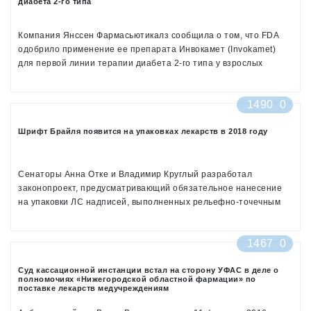
диабета 2-го типа
Компания Янссен Фармасьютикалз сообщила о том, что FDA
одобрило применение ее препарата Инвокамет (Invokamet)
для первой линии терапии диабета 2-го типа у взрослых
1490
0
Шрифт Брайля появится на упаковках лекарств в 2018 году
Сенаторы Анна Отке и Владимир Круглый разработал
законопроект, предусматривающий обязательное нанесение
на упаковки ЛС надписей, выполненных рельефно-точечным
шрифтом Брайля
1467
0
Суд кассационной инстанции встал на сторону УФАС в деле о
полномочиях «Нижегородской областной фармации» по
поставке лекарств медучреждениям