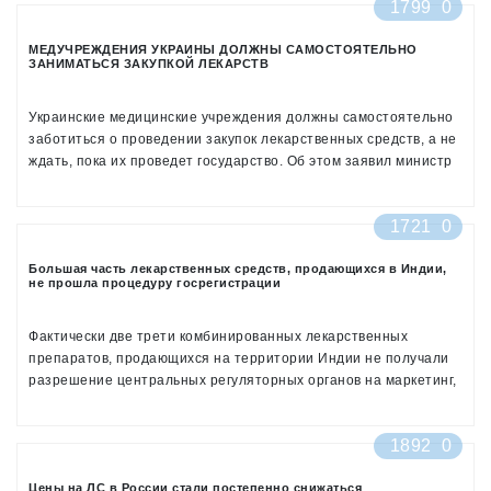
1799
0
из наиболее «конфликтных» препаратов. Из меню нужно
исключить молоко, а также молочную продукцию, так как они
МЕДУЧРЕЖДЕНИЯ УКРАИНЫ ДОЛЖНЫ САМОСТОЯТЕЛЬНО
почти полностью нейтрализуют оказываемое антибиотиками
ЗАНИМАТЬСЯ ЗАКУПКОЙ ЛЕКАРСТВ
действие. Необходимо отказаться и от алкоголя. Кушайте
побольше фруктов, овощей и зелени. Временно откажитесь от
кислой пищи – фруктов, газировок, соков, сухого вина и любых
Украинские медицинские учреждения должны самостоятельно
блюд, для приготовления которых используют уксус.
заботиться о проведении закупок лекарственных средств, а не
ждать, пока их проведет государство. Об этом заявил министр
здравоохранения Украины Александр Квиташвили в эфире
телеканала «Украина»
1721
0
Большая часть лекарственных средств, продающихся в Индии,
не прошла процедуру госрегистрации
Фактически две трети комбинированных лекарственных
препаратов, продающихся на территории Индии не получали
разрешение центральных регуляторных органов на маркетинг,
информирует Reuters. Более того, некоторые из этих лекарств
запрещены на международном рынке
1892
0
Цены на ЛС в России стали постепенно снижаться