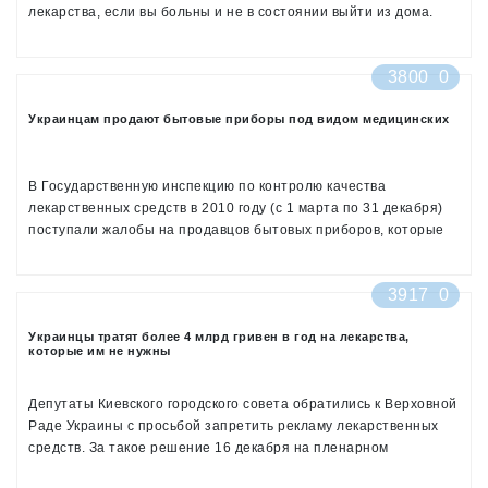
лекарства, если вы больны и не в состоянии выйти из дома.
3800
0
Украинцам продают бытовые приборы под видом медицинских
В Государственную инспекцию по контролю качества
лекарственных средств в 2010 году (с 1 марта по 31 декабря)
поступали жалобы на продавцов бытовых приборов, которые
продают обычные бытовые электрические приборы под видом
медицинских, якобы обладающих лечебными свойствами.
3917
0
Украинцы тратят более 4 млрд гривен в год на лекарства,
которые им не нужны
Депутаты Киевского городского совета обратились к Верховной
Раде Украины с просьбой запретить рекламу лекарственных
средств. За такое решение 16 декабря на пленарном
заседании VI сессии Киевсовета VI созыва проголосовал 101