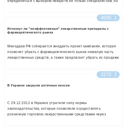
определиться с выбором лекарств не только специалистам, но
и обычным потребителям
4095
1
Исчезнут ли "неэффективные" лекарственные препараты с
фармацевтического рынка
Минздрав РФ собирается внедрить проект кампании, которая
позволит убрать с фармацевтического рынка немалую часть
лекарственных средств, а также предлагает убрать из продажи
настои и травы
2272
2
В Украине закрыли аптечные киоски
С 29.12.2012 в Украине утратили силу нормы
законодательства, которые позволяли осуществлять
розничную торговлю лекарственными средствами через
аптечные киоски