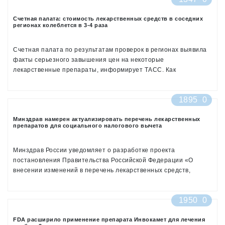
Счетная палата: стоимость лекарственных средств в соседних
регионах колеблется в 3-4 раза
Счетная палата по результатам проверок в регионах выявила
факты серьезного завышения цен на некоторые
лекарственные препараты, информирует ТАСС. Как
рассказала председатель СП Татьяна Голикова, на
приобретении определенных групп ЛС можно было бы
1895
0
сэкономить около 50 млн рублей
Минздрав намерен актуализировать перечень лекарственных
препаратов для социального налогового вычета
Минздрав России уведомляет о разработке проекта
постановления Правительства Российской Федерации «О
внесении изменений в перечень лекарственных средств,
назначенных лечащим врачом налогоплательщику и
приобретенных им за счет собственных средств, размер
1950
0
стоимости которых учитывается при определении суммы
социального налогового вычета»
FDA расширило применение препарата Инвокамет для лечения