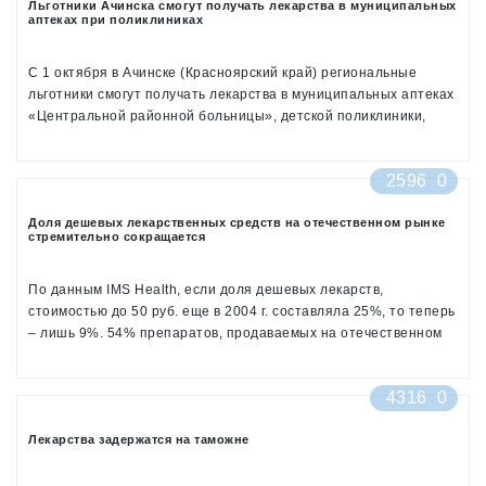
Льготники Ачинска смогут получать лекарства в муниципальных
аптеках при поликлиниках
С 1 октября в Ачинске (Красноярский край) региональные
льготники смогут получать лекарства в муниципальных аптеках
«Центральной районной больницы», детской поликлиники,
терапевтического корпуса, поликлиники № 2. Об этом
сообщила руководитель муниципальных аптек города
2596
0
Светлана Семененко. Сейчас льготные лекарства уже
отпускаются в поликлинике №1 и женской консультации.
Доля дешевых лекарственных средств на отечественном рынке
стремительно сокращается
По данным IMS Health, если доля дешевых лекарств,
стоимостью до 50 руб. еще в 2004 г. составляла 25%, то теперь
– лишь 9%. 54% препаратов, продаваемых на отечественном
рынке, находятся в ценовой нише от 50 до 500 руб. Доля
лекарственных средств стоимостью свыше 500 руб. достигает
4316
0
37%.
Лекарства задержатся на таможне