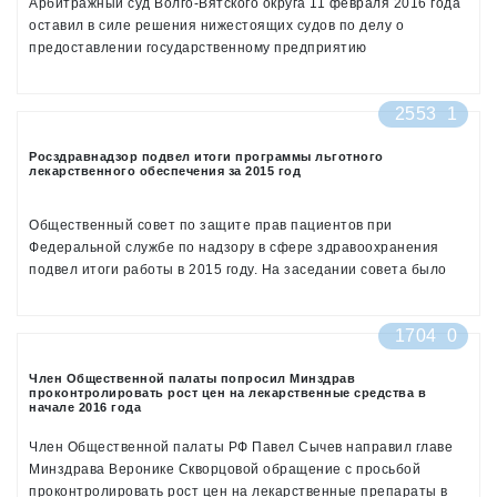
Арбитражный суд Волго-Вятского округа 11 февраля 2016 года
оставил в силе решения нижестоящих судов по делу о
предоставлении государственному предприятию
Нижегородской области «Нижегородская областная фармация»
(ГП «НОФ») исключительных полномочий по заключению
2553
1
контрактов с бюджетными медицинскими организациями без
конкурса. Об этом говорится в материалах картотеки
Росздравнадзор подвел итоги программы льготного
арбитражных дел
лекарственного обеспечения за 2015 год
Общественный совет по защите прав пациентов при
Федеральной службе по надзору в сфере здравоохранения
подвел итоги работы в 2015 году. На заседании совета было
отмечено, что ситуация с лекарственным обеспечением
пациентов РФ стабильна, хотя в некоторых регионах до сих
1704
0
пор выявляются некоторые сложности со снабжением граждан
необходимыми ЛС
Член Общественной палаты попросил Минздрав
проконтролировать рост цен на лекарственные средства в
начале 2016 года
Член Общественной палаты РФ Павел Сычев направил главе
Минздрава Веронике Скворцовой обращение с просьбой
проконтролировать рост цен на лекарственные препараты в