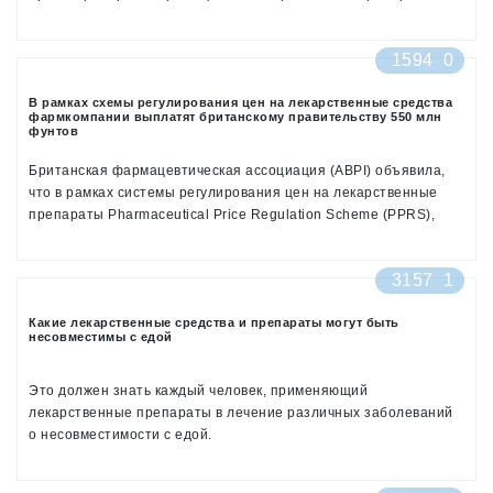
начале 2016 года, чтобы избежать повторения ситуации с
ростом цен в аналогичный период 2015 года, информирует
1594
0
РИА Новости
В рамках схемы регулирования цен на лекарственные средства
фармкомпании выплатят британскому правительству 550 млн
фунтов
Британская фармацевтическая ассоциация (ABPI) объявила,
что в рамках системы регулирования цен на лекарственные
препараты Pharmaceutical Price Regulation Scheme (PPRS),
фармпроизводители в 2016 году должны будут выплатить
около 550 млн фунтов, пишет The European Pharmaceutical
3157
1
Review
Какие лекарственные средства и препараты могут быть
несовместимы с едой
Это должен знать каждый человек, применяющий
лекарственные препараты в лечение различных заболеваний
о несовместимости с едой.
Антибиотики (биомицин, тетрациклин и т.д.) являются одними