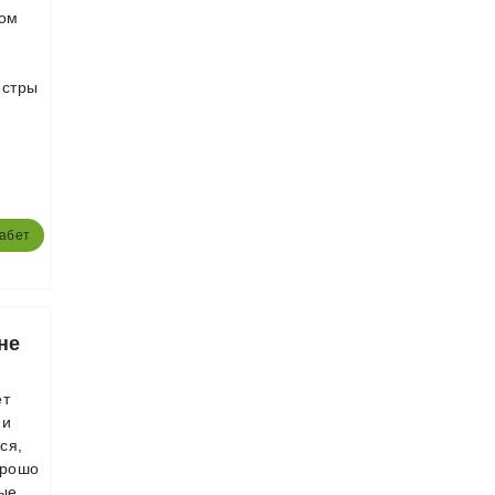
вом
естры
абет
не
ет
 и
ся,
орошо
ные