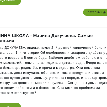
одробнее
сахарный ди
ИНА ШКОЛА - Марина Докучаева. Самые
енькие
а ДОКУЧАЕВА, эндокринолог 2–й детской клинической больн
ска, врач 1–й категории Об особенностях сахарного диабета у 
его возраста В семье беда. Заболел диабетом ребенок, а он
м маленький, только начал ходить в детский сад... Вчера вы с 
в больнице, рядом были врачи и медсестра. Они помогали
итывать дозы инсулина, объясняли, какие продукты и в каком
естве нужно давать малышу, учили, как определить сахар кров
метру, как делать инъекции инсулина... Сегодня вы дома, один
со своим ребенком и с болезнью. С какими же проблемами
тся вам столкнуться?