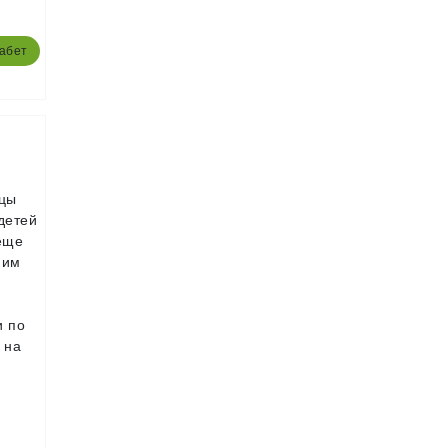
абет
ицы
детей
 еще
ним
и по
 на