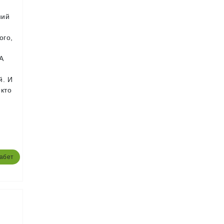
ний
ого,
 А
й. И
икто
абет