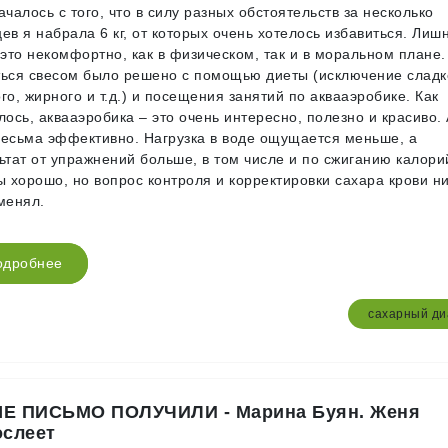
ачалось с того, что в силу разных обстоятельств за несколько
ев я набрала 6 кг, от которых очень хотелось избавиться. Лиш
 это некомфортно, как в физическом, так и в моральном плане.
ься свесом было решено с помощью диеты (исключение сладк
го, жирного и т.д.) и посещения занятий по аквааэробике. Как
лось, аквааэробика – это очень интересно, полезно и красиво.
есьма эффективно. Нагрузка в воде ощущается меньше, а
ьтат от упражнений больше, в том числе и по сжиганию калори
ы хорошо, но вопрос контроля и корректировки сахара крови н
менял.
одробнее
сахарный ди
Е ПИСЬМО ПОЛУЧИЛИ - Марина Буян. Женя
ослеет