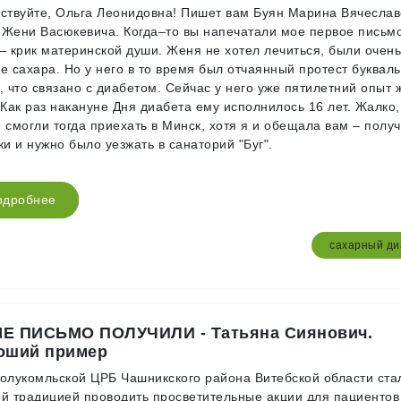
ствуйте, Ольга Леонидовна! Пишет вам Буян Марина Вячеслав
Жени Васюкевича. Когда–то вы напечатали мое первое письм
– крик материнской души. Женя не хотел лечиться, были очен
е сахара. Но у него в то время был отчаянный протест букваль
, что связано с диабетом. Сейчас у него уже пятилетний опыт 
 Как раз накануне Дня диабета ему исполнилось 16 лет. Жалко,
 смогли тогда приехать в Минск, хотя я и обещала вам – полу
ки и нужно было уезжать в санаторий "Буг".
одробнее
сахарный ди
Е ПИСЬМО ПОЛУЧИЛИ - Татьяна Сиянович.
оший пример
олукомльской ЦРБ Чашникского района Витебской области ста
й традицией проводить просветительные акции для пациентов