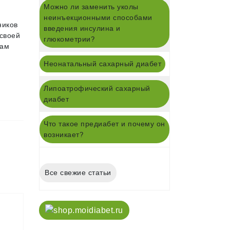
Можно ли заменить уколы
неинъекционными способами
ников
введения инсулина и
своей
глюкометрии?
там
Неонатальный сахарный диабет
Липоатрофический сахарный
диабет
Что такое предиабет и почему он
возникает?
Все свежие статьи