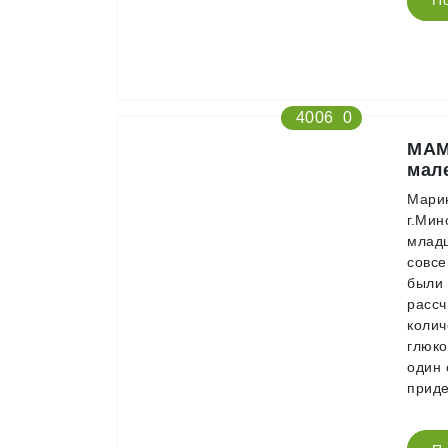
П
4006
0
МАМ
мал
Марин
г.Мин
младш
совсе
были 
рассч
колич
глюко
один 
приде