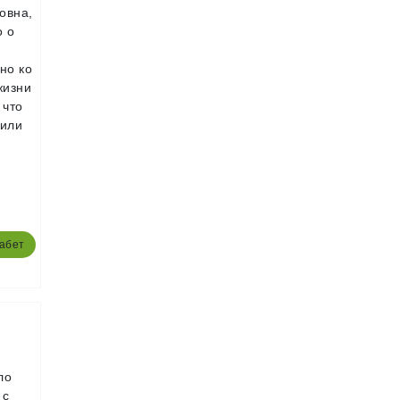
овна,
о о
ь
но ко
жизни
 что
чили
абет
ло
 с