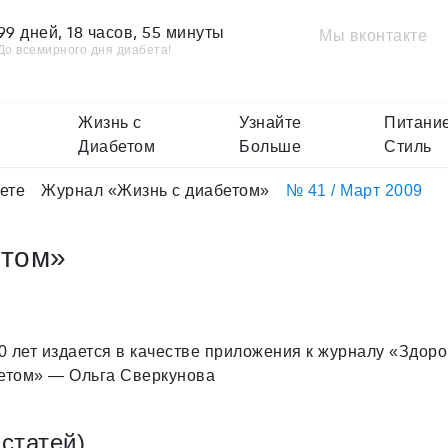
99 дней, 18 часов, 55 минуты
Мы вконтакте
До всемирного дня диабета!
Жизнь с
Узнайте
Питание
Диабетом
Больше
Стиль
ете
Журнал «Жизнь с диабетом»
№ 41 / Март 2009
етом»
 лет издается в качестве приложения к журналу «Здоро
бетом» — Ольга Сверкунова
статей)