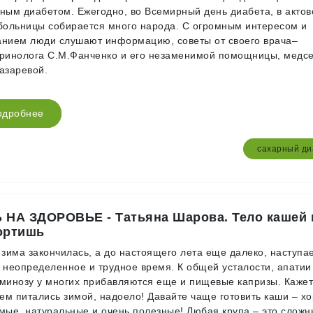
ным диабетом. Ежегодно, во Всемирный день диабета, в акто
больницы собирается много народа. С огромным интересом и
нием люди слушают информацию, советы от своего врача–
ринолога С.М.Фанченко и его незаменимой помощницы, медс
азаревой.
одробнее
сахарный ди
 НА ЗДОРОВЬЕ - Татьяна Шарова. Тело кашей 
ортишь
 зима закончилась, а до настоящего лета еще далеко, наступа
 неопределенное и трудное время. К общей усталости, апатии
минозу у многих прибавляются еще и пищевые капризы. Кажет
чем питались зимой, надоело! Давайте чаще готовить каши – х
мые, натуральные и очень полезные! Любая крупа – это слож