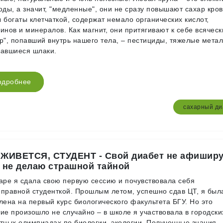
оды, а значит, "медленные", они не сразу повышают сахар кров
 богаты клетчаткой, содержат немало органических кислот,
инов и минералов. Как магнит, они притягивают к себе всяческ
р", попавший внутрь нашего тела, – пестициды, тяжелые мета
авшиеся шлаки.
одробнее
сахарный ди
 ЖИВЕТСЯ, СТУДЕНТ - Свой диабет не афишир
и не делаю страшной тайной
аре я сдала свою первую сессию и почувствовала себя
правной студенткой. Прошлым летом, успешно сдав ЦТ, я был
лена на первый курс биологического факультета БГУ. Но это
ие произошло не случайно – в школе я участвовала в городски
тных олимпиадах по биологии, экологии. Полученные знания