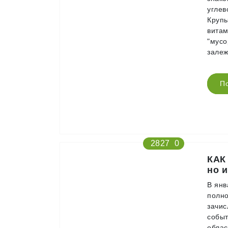
углев
Крупы
витам
"мусо
залеж
П
2827
0
КАК
но 
В янв
полно
зачис
событ
облас