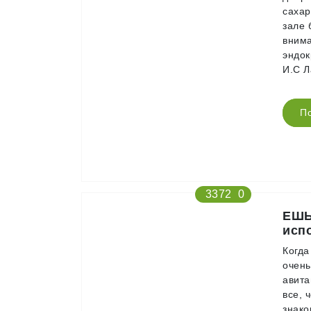
сахар
зале 
внима
эндок
И.С Л
П
3372
0
ЕШЬ
исп
Когда
очень
авита
все, 
знако