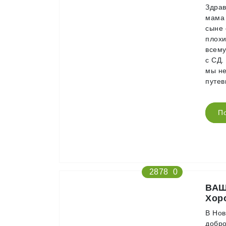
Здрав
мама 
сыне 
плохи
всему
с СД.
мы не
путев
П
2878
0
ВАШ
Хор
В Нов
добро