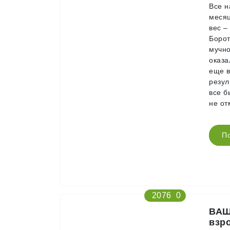
Все н
месяц
вес –
Борот
мучно
оказа
еще в
резул
все б
не от
П
2076
0
ВАШ
взр