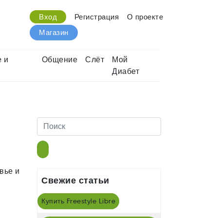
Вход
Регистрация
О проекте
Магазин
 и
Общение
Слёт
Мой
Диабет
вье и
Свежие статьи
Купить Freestyle Libre