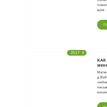
помог
вузе.
П
2017
0
КАК
меня
Матюш
д.Вой
любим
письм
копия