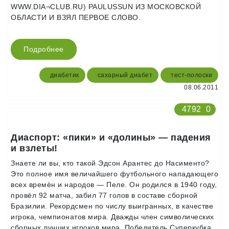
WWW.DIA¬CLUB.RU) PAULUSSUN ИЗ МОСКОВСКОЙ
ОБЛАСТИ И ВЗЯЛ ПЕРВОЕ СЛОВО.
Подробнее
диабетик
сахарный диабет
тест-полоски
08.06.2011
4792
0
Диаспорт: «пики» и «долины» — падения
и взлеты!
Знаете ли вы, кто такой Эдсон Арантес до Насименто?
Это полное имя величайшего футбольного нападающего
всех времён и народов — Пеле. Он родился в 1940 году,
провёл 92 матча, забил 77 голов в составе сборной
Бразилии. Рекордсмен по числу выигранных, в качестве
игрока, чемпионатов мира. Дважды член символических
сборных лучших игроков мира. Победитель Суперкубка