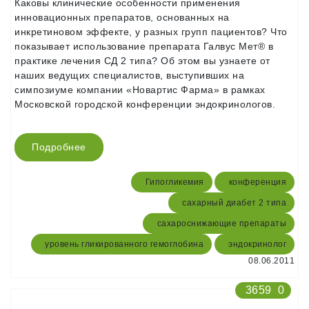
Каковы клинические особенности применения
инновационных препаратов, основанных на
инкретиновом эффекте, у разных групп пациентов? Что
показывает использование препарата Галвус Мет® в
практике лечения СД 2 типа? Об этом вы узнаете от
наших ведущих специалистов, выступивших на
симпозиуме компании «Новартис Фарма» в рамках
Московской городской конференции эндокринологов.
Подробнее
Гипогликемия
конференция
сахарный диабет 2 типа
сахароснижающие препараты
уровень гликированного гемоглобина
эндокринолог
08.06.2011
3659
0