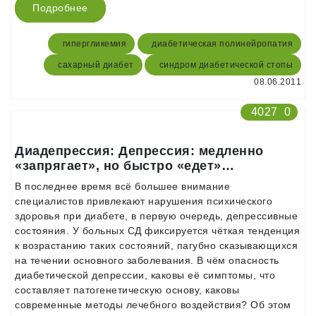
Подробнее
гипергликемия
диабетическая полинейропатия
сахарный диабет
синдром диабетической стопы
08.06.2011
4027
0
Диадепрессия: Депрессия: медленно
«запрягает», но быстро «едет»…
В последнее время всё большее внимание
специалистов привлекают нарушения психического
здоровья при диабете, в первую очередь, депрессивные
состояния. У больных СД фиксируется чёткая тенденция
к возрастанию таких состояний, пагубно сказывающихся
на течении основного заболевания. В чём опасность
диабетической депрессии, каковы её симптомы, что
составляет патогенетическую основу, каковы
современные методы лечебного воздействия? Об этом