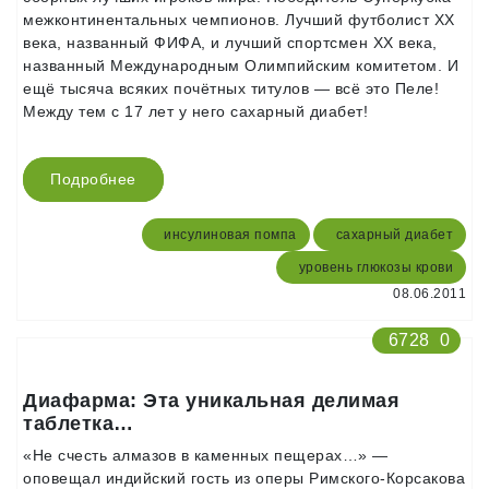
межконтинентальных чемпионов. Лучший футболист XX
века, названный ФИФА, и лучший спортсмен XX века,
названный Международным Олимпийским комитетом. И
ещё тысяча всяких почётных титулов — всё это Пеле!
Между тем с 17 лет у него сахарный диабет!
Подробнее
инсулиновая помпа
сахарный диабет
уровень глюкозы крови
08.06.2011
6728
0
Диафарма: Эта уникальная делимая
таблетка…
«Не счесть алмазов в каменных пещерах…» —
оповещал индийский гость из оперы Римского-Корсакова