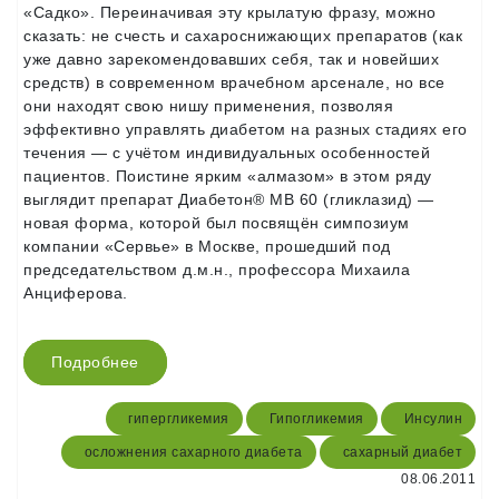
«Садко». Переиначивая эту крылатую фразу, можно
сказать: не счесть и сахароснижающих препаратов (как
уже давно зарекомендовавших себя, так и новейших
средств) в современном врачебном арсенале, но все
они находят свою нишу применения, позволяя
эффективно управлять диабетом на разных стадиях его
течения — с учётом индивидуальных особенностей
пациентов. Поистине ярким «алмазом» в этом ряду
выглядит препарат Диабетон® МВ 60 (гликлазид) —
новая форма, которой был посвящён симпозиум
компании «Сервье» в Москве, прошедший под
председательством д.м.н., профессора Михаила
Анциферова.
Подробнее
гипергликемия
Гипогликемия
Инсулин
осложнения сахарного диабета
сахарный диабет
08.06.2011